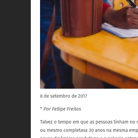
8 de setembro de 2017
*
Por Fellipe Freitas
Talvez o tempo em que as pessoas tinham no m
ou mesmo completava 30 anos na mesma empres