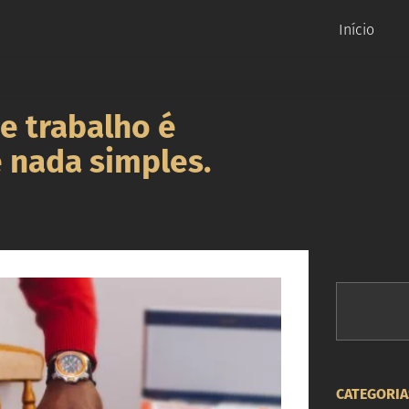
Início
de trabalho é
 nada simples.
PESQUISAR
CATEGORIA