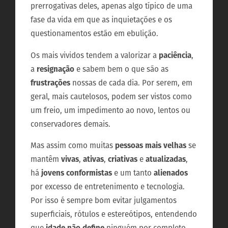
prerrogativas deles, apenas algo típico de uma
fase da vida em que as inquietações e os
questionamentos estão em ebulição.
Os mais vividos tendem a valorizar a
paciência
,
a
resignação
e sabem bem o que são as
frustrações
nossas de cada dia. Por serem, em
geral, mais cautelosos, podem ser vistos como
um freio, um impedimento ao novo, lentos ou
conservadores demais.
Mas assim como muitas
pessoas mais velhas
se
mantêm
vivas
,
ativas
,
criativas
e
atualizadas
,
há
jovens conformistas
e um tanto
alienados
por excesso de entretenimento e tecnologia.
Por isso é sempre bom evitar julgamentos
superficiais, rótulos e estereótipos, entendendo
que
idade não define
ninguém por completo.